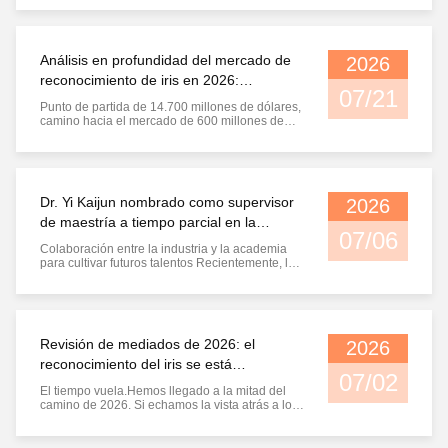
Economía y Tecnología de la Información de
Wuhan publicó el catálogo de avisos públicos
de 2026 "AI + Manufacturing" logros de
aplicaciones innovadoras. The project ...
Análisis en profundidad del mercado de
2026
reconocimiento de iris en 2026:
07/21
comenzando en $14.7 mil millones,
Punto de partida de 14.700 millones de dólares,
marchando hacia la era de los $600 mil
camino hacia el mercado de 600 millones de
dólares En 2026, el mercado mundial de
millones
reconocimiento de iris alcanzará los 14.720
millones de dólares con una tasa de crecimiento
anual compuesta (CAGR) del 17.6%.Inversión
del gobierno de 25 millones de d...
Dr. Yi Kaijun nombrado como supervisor
2026
de maestría a tiempo parcial en la
07/06
Universidad de Ciencia y Tecnología de
Colaboración entre la industria y la academia
Wuhan
para cultivar futuros talentos Recientemente, la
Escuela de Graduados de la Universidad de
Ciencia y Tecnología de Wuhan nombró
oficialmente al Dr. Yi Kaijun, fundador,
presidente y director general de WuHan Homsh
Technology Co., Ltd., como supervisor de ...
Revisión de mediados de 2026: el
2026
reconocimiento del iris se está
07/02
convirtiendo en una opción obligatoria
El tiempo vuela.Hemos llegado a la mitad del
para la infraestructura de identidad global
camino de 2026. Si echamos la vista atrás a los
últimos seis meses, el sector del reconocimiento
del iris está experimentando una transformación
silenciosa pero profunda: no se trata de un gran