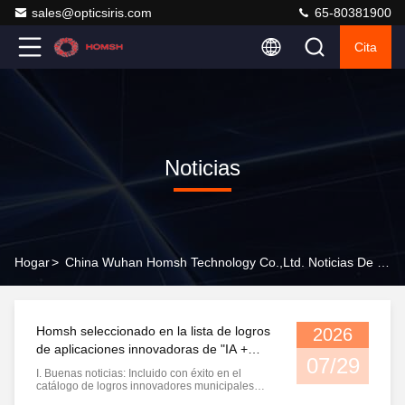
sales@opticsiris.com
65-80381900
Cita
Noticias
Hogar
>
China Wuhan Homsh Technology Co.,Ltd. Noticias De La Compañía
Homsh seleccionado en la lista de logros
2026
de aplicaciones innovadoras de "IA +
07/29
Manufactura" de Wuhan
I. Buenas noticias: Incluido con éxito en el
catálogo de logros innovadores municipales
Recientemente, la Oficina Municipal de