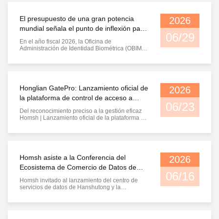
avance en un solo punto de la tecnología, sino
de una mejora ...
El presupuesto de una gran potencia
2026
mundial señala el punto de inflexión para
06/29
el reconocimiento del iris
En el año fiscal 2026, la Oficina de
Administración de Identidad Biométrica (OBIM,
por sus siglas en inglés) de Estados Unidos hizo
un movimiento que provocó conmociones en la
industria. Ha mejorado el reconocimiento del iris
de una "tecnología de nicho de pista" a una
modalidad obligatoria para la ...
Honglian GatePro: Lanzamiento oficial de
2026
la plataforma de control de acceso a
06/23
todos los dominios de ecosistema abierto
Del reconocimiento preciso a la gestión eficaz
Homsh | Lanzamiento oficial de la plataforma de
control de acceso a todos los dominios de
ecosistema abierto Durante más de una década,
Homsh se ha centrado en perfeccionar una
misión principal: permitir que las máquinas
respondan con precisión a la ...
Homsh asiste a la Conferencia del
2026
Ecosistema de Comercio de Datos de
06/16
Hanshutong
Homsh invitado al lanzamiento del centro de
servicios de datos de Hanshutong y la
conferencia del ecosistema de comerciantes de
datos Construyendo una base sólida para la
seguridad de los datos con el reconocimiento
Iris, co-creando un nuevo ecosistema de