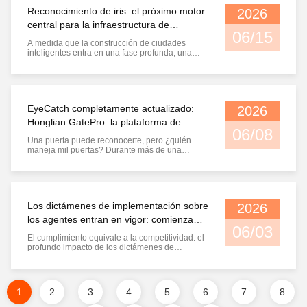
circulación de datos en Wuhan I. Gran ...
Reconocimiento de iris: el próximo motor
2026
central para la infraestructura de
06/15
seguridad de ciudades inteligentes
A medida que la construcción de ciudades
inteligentes entra en una fase profunda, una
propuesta central se ha vuelto cada vez más
clara: ¿quién protegerá los límites de identidad
de la ciudad digital? Durante la última década,
el reconocimiento facial ha manejado la mayoría
de las tareas de ...
EyeCatch completamente actualizado:
2026
Honglian GatePro: la plataforma de
06/08
control de acceso para todos los
Una puerta puede reconocerte, pero ¿quién
dominios reinventada, de exclusiva a
maneja mil puertas? Durante más de una
década, Homsh ha perfeccionado una cosa por
abierta
encima de todas las demás: permitir que las
máquinas respondan con precisión a la
pregunta "¿Quién eres?".Desde chips y módulos
de iris Qianxin desarrollados por ellos mismos ...
Los dictámenes de implementación sobre
2026
los agentes entran en vigor: comienza
06/03
oficialmente la era de cumplimiento de
El cumplimiento equivale a la competitividad: el
los productos biométricos y de IA
profundo impacto de los dictámenes de
aplicación sobre los agentes en las empresas
de IA + biométrica I. Un documento, dos señales
El 8 de mayo de 2026, la Administración del
Ciberespacio de China (CAC), la Comisión
1
2
3
4
5
6
7
8
Nacional de Desarrollo y Reforma ...