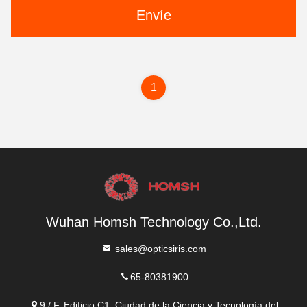
Envíe
1
Wuhan Homsh Technology Co.,Ltd.
sales@opticsiris.com
65-80381900
9 / F, Edificio C1, Ciudad de la Ciencia y Tecnología del