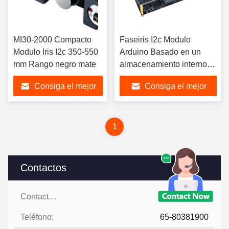
MI30-2000 Compacto
Faseiris I2c Modulo
Modulo Iris I2c 350-550
Arduino Basado en un
mm Rango negro mate
almacenamiento interno
de 10000 personas
Consiga el mejor
Consiga el mejor
precio
precio
1
Contactos
Contactos:
Mr. Kelvin Yi
Teléfono:
65-80381900