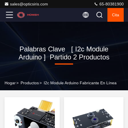
sales@opticsiris.com
65-80381900
Cita
Palabras Clave [ I2c Module
Arduino ] Partido 2 Productos
Hogar
>
Productos
>
I2c Module Arduino Fabricante En Línea