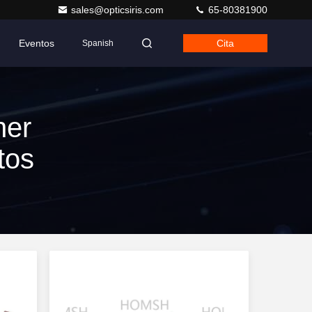
sales@opticsiris.com
65-80381900
Eventos
Cita
Spanish
ner
tos