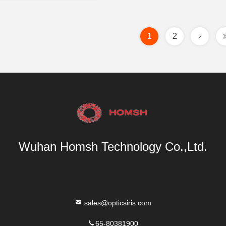
1
2
Wuhan Homsh Technology Co.,Ltd.
sales@opticsiris.com
65-80381900