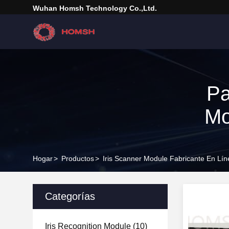
Wuhan Homsh Technology Co.,Ltd.
Pa
Mo
Hogar
>
Productos
>
Iris Scanner Module Fabricante En Lín
Categorías
Iris Recognition Module
(10)