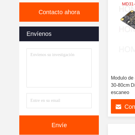
Contacto ahora
Envíenos
Modulo de 
30-80cm Dis
escaneo
Con
Envíe