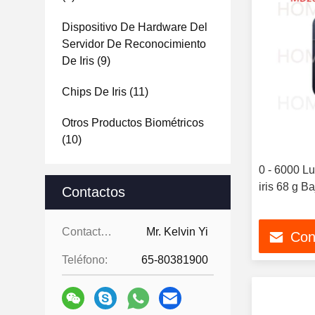
Dispositivo De Hardware Del
Servidor De Reconocimiento
De Iris
(9)
Chips De Iris
(11)
Otros Productos Biométricos
(10)
0 - 6000 L
iris 68 g 
Contactos
Contactos:
Mr. Kelvin Yi
Con
Teléfono:
65-80381900