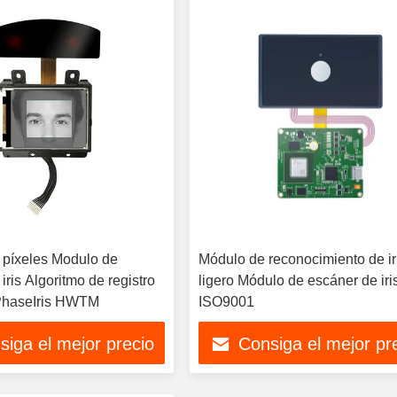
 píxeles Modulo de
Módulo de reconocimiento de ir
iris Algoritmo de registro
ligero Módulo de escáner de iri
PhaseIris HWTM
ISO9001
siga el mejor precio
Consiga el mejor pr