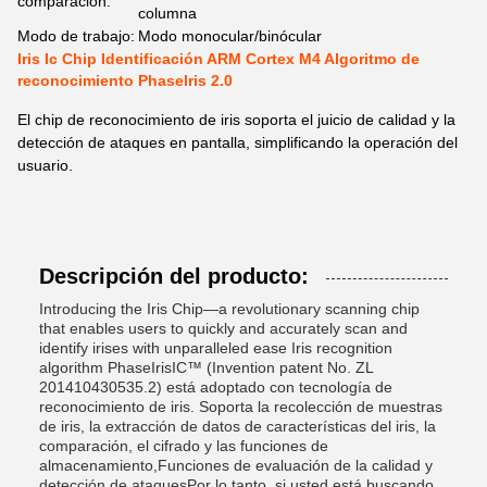
comparación:
columna
Modo de trabajo:
Modo monocular/binócular
Iris Ic Chip Identificación ARM Cortex M4 Algoritmo de
reconocimiento Phaselris 2.0
El chip de reconocimiento de iris soporta el juicio de calidad y la
detección de ataques en pantalla, simplificando la operación del
usuario.
Descripción del producto:
Introducing the Iris Chip—a revolutionary scanning chip
that enables users to quickly and accurately scan and
identify irises with unparalleled ease Iris recognition
algorithm PhaseIrisIC™ (Invention patent No. ZL
201410430535.2) está adoptado con tecnología de
reconocimiento de iris. Soporta la recolección de muestras
de iris, la extracción de datos de características del iris, la
comparación, el cifrado y las funciones de
almacenamiento,Funciones de evaluación de la calidad y
detección de ataquesPor lo tanto, si usted está buscando