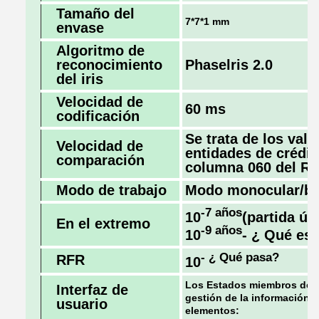
Tamaño del
7*7*1 mm
envase
Algoritmo de
reconocimiento
Phaselris 2.0
del iris
Velocidad de
60 ms
codificación
Se trata de los valo
Velocidad de
entidades de crédit
comparación
columna 060 del R
Modo de trabajo
Modo monocular/bi
-7 años
10
(partida ún
En el extremo
-9 años
10
- ¿ Qué es
- ¿ Qué pasa?
RFR
10
Los Estados miembros debe
Interfaz de
gestión de la información e
usuario
elementos: