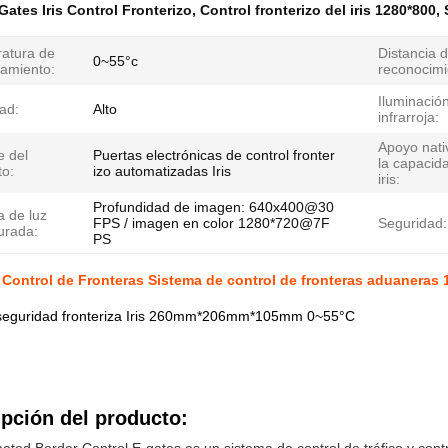
Gates Iris Control Fronterizo
,
Control fronterizo del iris 1280*800
,
atura de
Distancia d
0~55°c
namiento:
reconocimi
Iluminació
ad:
Alto
infrarroja:
Apoyo nati
 del
Puertas electrónicas de control fronter
la capacid
to:
izo automatizadas Iris
iris:
Profundidad de imagen: 640x400@30
 de luz
FPS / imagen en color 1280*720@7F
Seguridad:
urada:
PS
s Control de Fronteras Sistema de control de fronteras aduaneras
seguridad fronteriza Iris 260mm*206mm*105mm 0~55°C
pción del producto: