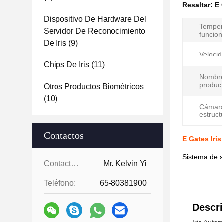
Resaltar:
E 
Dispositivo De Hardware Del
Temper
Servidor De Reconocimiento
funcio
De Iris
(9)
Velocid
Chips De Iris
(11)
Nombre
produc
Otros Productos Biométricos
(10)
Cámara
estruct
Contactos
E Gates Iri
Sistema de 
Contactos:
Mr. Kelvin Yi
Teléfono:
65-80381900
Descri