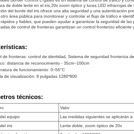
mated Border Control E-gates es un sistema de control de tráfico y con
a de doble lente en el iris,20x zoom óptico y luces LED infrarrojas
ación del borde del iris ofrece una alta seguridad y una autenticac
 otro área pública para monitorear y controlar el flujo de tráfico e ident
 rápidos y fiables, que pueden ayudar a garantizar la seguridad de las 
adas de control de fronteras garantizan un control fronterizo eficiente y
erísticas:
l de fronteras: control de identidad, Sistema de seguridad fronteriza de I
co: distancia de reconocimiento - 35cm~100cm
ratura de funcionamiento: 0~55°C
la de visualización: 8 pulgadas 1280*800
etros técnicos:
ro
Valor
del equipo
Las medidas siguientes se aplicarán a 
el iris
Lente doble, zoom óptico de 20x