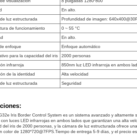
 de visualización
8 pulgadas 1280*800
d
En alto.
e luz estructurada
Profundidad de imagen: 640x400@30
tura de funcionamiento
0 ~ 55 °C
ad
En alto.
de enfoque
Enfoque automático
tivo para la capacidad del iris
2000 personas
ón infrarroja
850nm luz LED infrarroja en ambos la
ión de la identidad
Alta velocidad
e luz estructurada
Seguridad
ciones:
2e Iris Border Control System es un sistema avanzado y altamente se
con luces LED infrarrojas en ambos lados que garantizan una alta velo
d del iris de 2000 personas, y la cámara de luz estructurada ofrece
n color de 1280*720@7FPS.Tiempo de entrega 5-9 días, y el precio es 