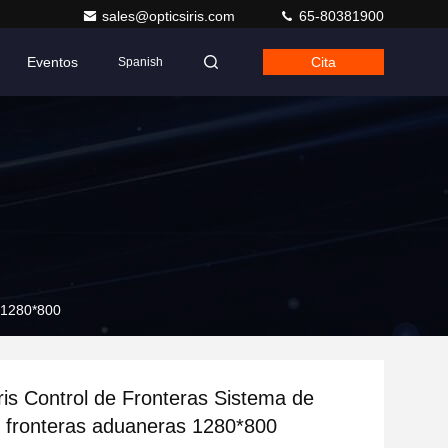
sales@opticsiris.com
65-80381900
Eventos
Cita
Spanish
s 1280*800
ris Control de Fronteras Sistema de
e fronteras aduaneras 1280*800