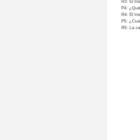
R3: El Ir
P4: ¿Qué 
R4: El Ir
P5: ¿Cuán
R5: La ca