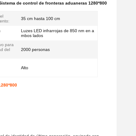
Sistema de control de fronteras aduaneras 1280*800
el
35 cm hasta 100 cm
ento:
n
Luzes LED infrarrojas de 850 nm en a
mbos lados
vo para
ad del
2000 personas
Alto
 1280*800