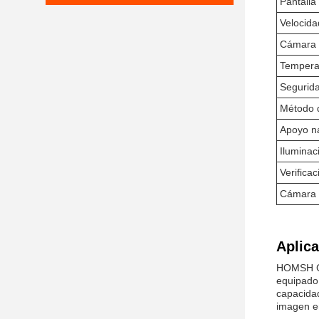
Pantalla
Velocida
Cámara d
Tempera
Segurid
Método 
Apoyo na
Iluminaci
Verificac
Cámara d
Aplica
HOMSH G3
equipado 
capacida
imagen e