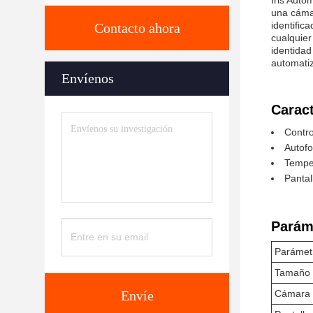
Iris Auto
una cámar
identific
Contacto ahora
cualquier
identidad
automatiz
Envíenos
Caract
Contro
Autofo
Tempe
Pantal
Parám
Parámet
Tamaño 
Envíe
Cámara d