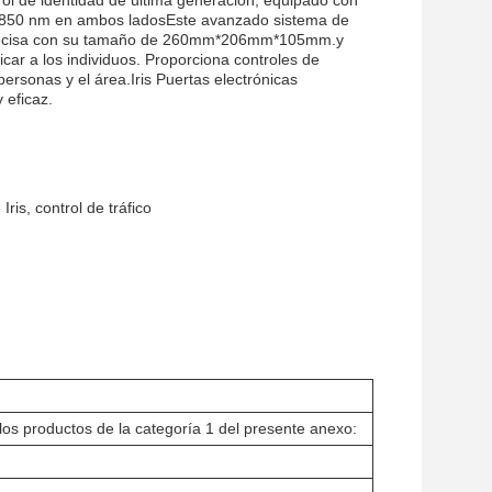
trol de identidad de última generación, equipado con
 de 850 nm en ambos ladosEste avanzado sistema de
ión precisa con su tamaño de 260mm*206mm*105mm.y
ificar a los individuos. Proporciona controles de
personas y el área.Iris Puertas electrónicas
 eficaz.
ris, control de tráfico
los productos de la categoría 1 del presente anexo: