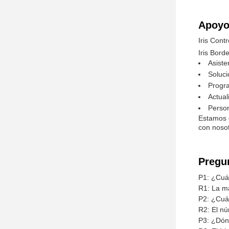
Apoyo 
Iris Cont
Iris Bord
Asiste
Soluci
Progr
Actual
Person
Estamos c
con noso
Pregu
P1: ¿Cuál
R1: La m
P2: ¿Cuá
R2: El n
P3: ¿Dónd