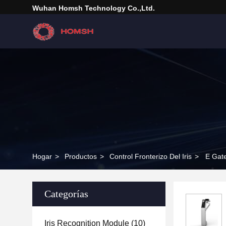
Wuhan Homsh Technology Co.,Ltd.
Hogar
>
Productos
>
Control Fronterizo Del Iris
>
E Gate
Categorías
Iris Recognition Module
(10)