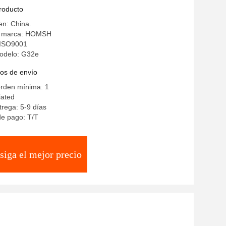
producto
en: China.
a marca: HOMSH
: ISO9001
odelo: G32e
os de envío
orden mínima: 1
iated
rega: 5-9 días
de pago: T/T
siga el mejor precio