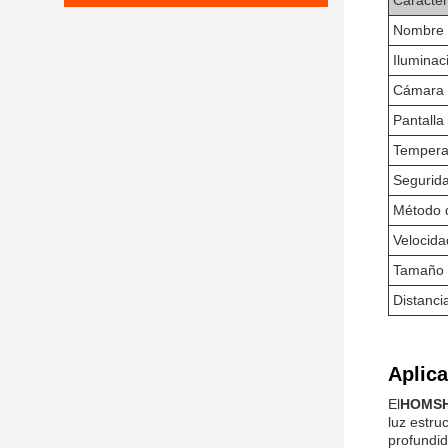
Caracter
Nombre 
Iluminaci
Cámara d
Pantalla
Tempera
Segurid
Método 
Velocida
Tamaño 
Distanci
Aplica
El
HOMSH 
luz estru
profundi