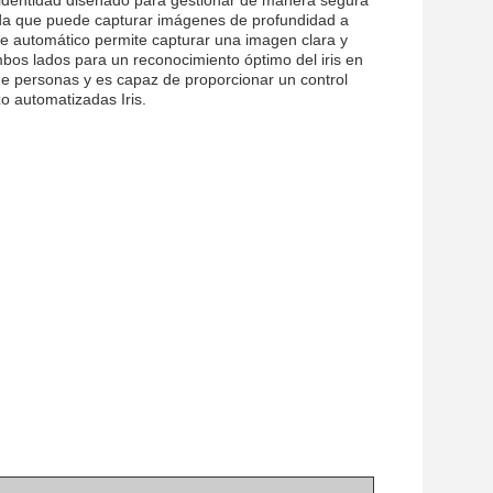
 identidad diseñado para gestionar de manera segura
rada que puede capturar imágenes de profundidad a
utomático permite capturar una imagen clara y
mbos lados para un reconocimiento óptimo del iris en
de personas y es capaz de proporcionar un control
zo automatizadas Iris.