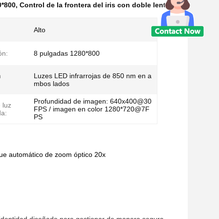
0*800
,
Control de la frontera del iris con doble lente
Alto
ón:
8 pulgadas 1280*800
n
Luzes LED infrarrojas de 850 nm en a
mbos lados
Profundidad de imagen: 640x400@30
 luz
FPS / imagen en color 1280*720@7F
da:
PS
que automático de zoom óptico 20x