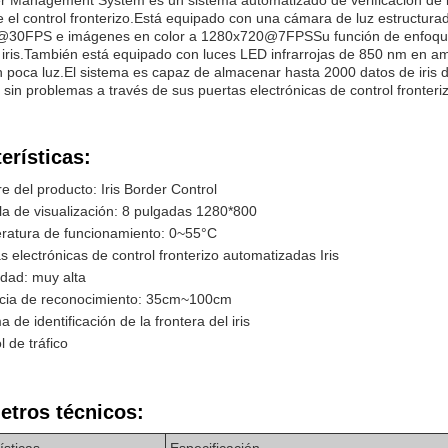
der Management System es un sistema automatizado de verificación de
te el control fronterizo.Está equipado con una cámara de luz estructu
30FPS e imágenes en color a 1280x720@7FPSSu función de enfoque a
l iris.También está equipado con luces LED infrarrojas de 850 nm en a
 poca luz.El sistema es capaz de almacenar hasta 2000 datos de iris 
o sin problemas a través de sus puertas electrónicas de control fronteri
erísticas:
 del producto: Iris Border Control
la de visualización: 8 pulgadas 1280*800
ratura de funcionamiento: 0~55°C
s electrónicas de control fronterizo automatizadas Iris
dad: muy alta
ncia de reconocimiento: 35cm~100cm
a de identificación de la frontera del iris
l de tráfico
etros técnicos: