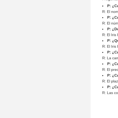
P: ¿C
R: El nom
P: ¿Cu
R: El núm
P: ¿Dó
R: El Iri
P: ¿Qu
R: El Iri
P: ¿Cu
R: La can
P: ¿Cu
R: El pre
P: ¿Cu
R: El pla
P: ¿C
R: Las co