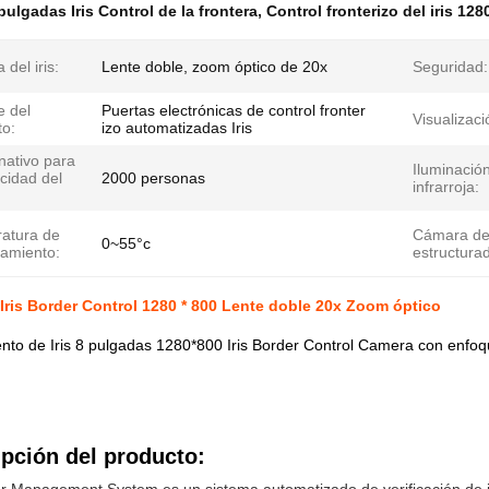
pulgadas Iris Control de la frontera
,
Control fronterizo del iris 128
del iris:
Lente doble, zoom óptico de 20x
Seguridad:
 del
Puertas electrónicas de control fronter
Visualizaci
to:
izo automatizadas Iris
nativo para
Iluminació
cidad del
2000 personas
infrarroja:
atura de
Cámara de
0~55°c
namiento:
estructura
Iris Border Control 1280 * 800 Lente doble 20x Zoom óptico
nto de Iris 8 pulgadas 1280*800 Iris Border Control Camera con enfo
pción del producto: