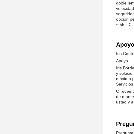
doble len
velocidad
seguridad
opción pe
~ 55 ° C.
Apoyo 
Iris Cont
Apoyo
Iris Bord
y solucio
máximo p
Servicios
Ofrecemos
de mante
usted y a
Pregu
Preguntas