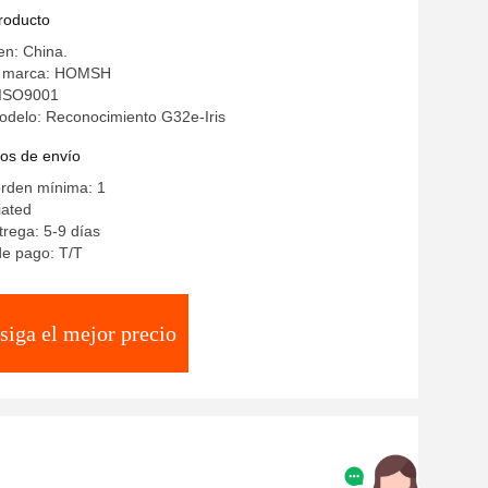
producto
en: China.
a marca: HOMSH
: ISO9001
delo: Reconocimiento G32e-Iris
os de envío
orden mínima: 1
iated
rega: 5-9 días
de pago: T/T
siga el mejor precio