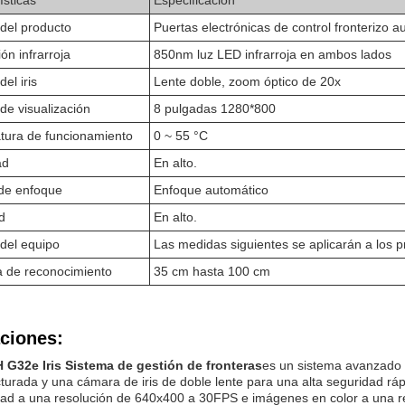
ísticas
Especificación
del producto
Puertas electrónicas de control fronterizo a
ón infrarroja
850nm luz LED infrarroja en ambos lados
el iris
Lente doble, zoom óptico de 20x
 de visualización
8 pulgadas 1280*800
tura de funcionamiento
0 ~ 55 °C
ad
En alto.
de enfoque
Enfoque automático
d
En alto.
del equipo
Las medidas siguientes se aplicarán a los p
a de reconocimiento
35 cm hasta 100 cm
ciones:
G32e Iris Sistema de gestión de fronteras
es un sistema avanzado 
cturada y una cámara de iris de doble lente para una alta seguridad r
dad a una resolución de 640x400 a 30FPS e imágenes en color a una 