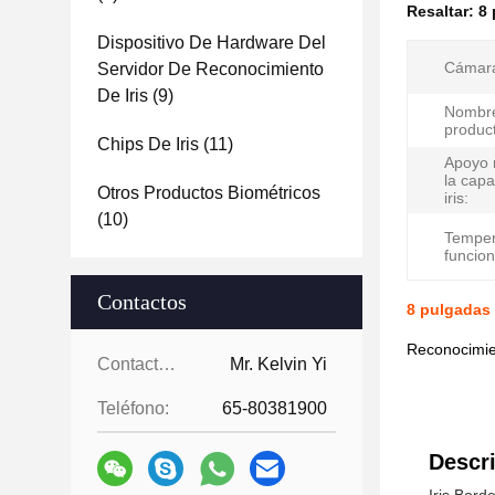
Resaltar:
8 
Dispositivo De Hardware Del
Cámara 
Servidor De Reconocimiento
De Iris
(9)
Nombre
produc
Chips De Iris
(11)
Apoyo 
la capa
Otros Productos Biométricos
iris:
(10)
Temper
funcio
Contactos
8 pulgadas 
Reconocimie
Contactos:
Mr. Kelvin Yi
Teléfono:
65-80381900
Descri