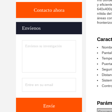
Iris Bor
y eficien
640x400@
Contacto ahora
nítida de
áreas con
fronteriz
Envíenos
Caract
Nombre
Pantal
Tempe
Puerta
Seguri
Dista
Sistem
Contro
Parám
Envíe